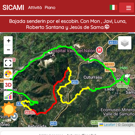
SICAMI
Attività
Piano
Bajada senderin por el escobin. Con Mon , Javi, Luna,
Roberto Santana y Jesús de Sama.🤭
+
−
Fine
Inizio
Leaflet
|
© Google