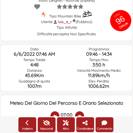
Inizio: Langreo - Asturias (España)
GRSIC
96
Tipo: Mountain Bike
Utente:
luis_a_r
(Pubblico)
Difficile
Tipo:
Attività
Difficoltà percepita:
Non Specificato
Data
Programma
6/6/2022 07:46 AM
09:46 - 14:34
Tempo Totale
Tempo Mov.
4:48
3:50 h
Distanza
Velocità Movimento Medio
45.69Km
11.89km/h
Guadagno di quota
Elev. Perdita.
1007m
1006.62m
Meteo Del Giorno Del Percorso E Orario Selezionato
07:00
Indietro
Nascondi
Altro
Condividere
Commento
Temp.:
Piovere:
Umidità Media:
Velocità Vento:
Indirizzo Vento: