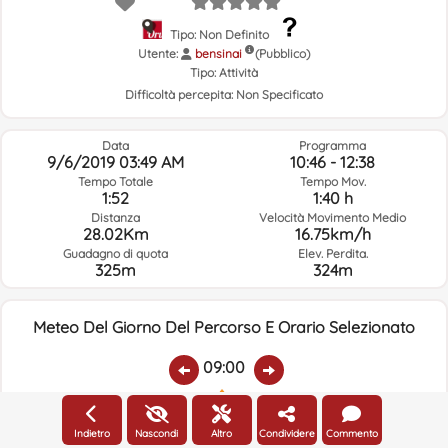
Tipo: Non Definito
Utente:
bensinai
(Pubblico)
Tipo:
Attività
Difficoltà percepita:
Non Specificato
Data
Programma
9/6/2019 03:49 AM
10:46 - 12:38
Tempo Totale
Tempo Mov.
1:52
1:40 h
Distanza
Velocità Movimento Medio
28.02Km
16.75km/h
Guadagno di quota
Elev. Perdita.
325m
324m
Meteo Del Giorno Del Percorso E Orario Selezionato
09:00
Temp.:
Piovere:
Umidità Media:
Velocità Vento:
Indirizzo Vento:
Indietro
Nascondi
Altro
Condividere
Commento
21.5ºC
0
91%
7.7km/h