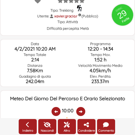
GRSIC
29
Tipo: Trekking
Utente:
xavier.gracia.r
(Pubblico)
Facile
Tipo:
Attività
Difficoltà percepita:
Metà
Data
Programma
4/2/2021 10:20 AM
12:20 - 14:34
Tempo Totale
Tempo Mov.
2:14
1:52 h
Distanza
Velocità Movimento Medio
7.58Km
4.05km/h
Guadagno di quota
Elev. Perdita.
242.04m
233.37m
Meteo Del Giorno Del Percorso E Orario Selezionato
10:00
Temp.:
Piovere:
Umidità Media:
Velocità Vento:
Indirizzo Vento:
Indietro
Nascondi
Altro
Condividere
Commento
15.8ºC
0
51%
6.5km/h