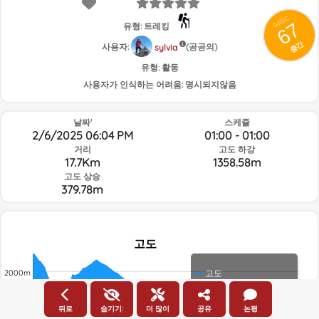
GRSIC
67
유형: 트레킹
중간
사용자:
(공공의)
sylvia
유형:
활동
사용자가 인식하는 어려움:
명시되지않음
날짜'
스케쥴
2/6/2025 06:04 PM
01:00 - 01:00
거리
고도 하강
17.7Km
1358.58m
고도 상승
379.78m
고도
고도
2000m
1800m
뒤로
숨기기:
더 많이
공유
논평