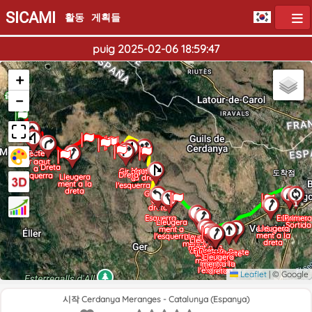
SICAMI
활동
게획들
puig 2025-02-06 18:59:47
+
출발점
−
Recte
Gir agut
Dreta
a
Mantenir
Gir agut
도착점
Dreta
l'esquerra
Lleugera
la dreta
a
ment a la
l'esquerra
dreta
Gir agut
a la
dreta
Esquerra
Esquerra
Dreta
Primera
Lleugera
Sortida
Lleugera
ment a
ment a la
l'esquerra
Lleugera
Lleugera
dreta
ment a la
ment a la
dreta
Esquerra
Dreta
Recte
Lleugera
Recte
dreta
Dreta
Dreta
Gir agut
Lleugera
Gir agut
Esquerra
Lleugera
ment a la
ment a la
a la
a
ment a la
dreta
l'esquerra
dreta
dreta
dreta
Leaflet
|
© Google
시작 Cerdanya Meranges - Catalunya (Espanya)