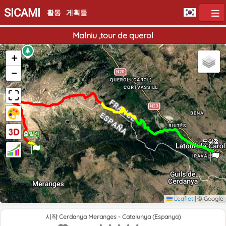
SICAMI
활동
게획들
Malniu ,tour de querol
+
−
출발점
도착점
Leaflet
|
© Google
시작 Cerdanya Meranges - Catalunya (Espanya)