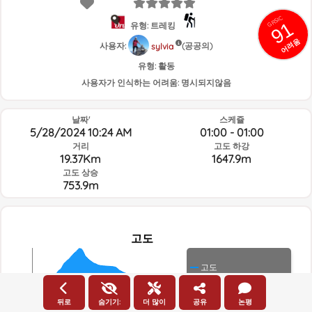
GRSIC
91
유형: 트레킹
어려움
사용자:
(공공의)
sylvia
유형:
활동
사용자가 인식하는 어려움:
명시되지않음
날짜'
스케쥴
5/28/2024 10:24 AM
01:00 - 01:00
거리
고도 하강
19.37Km
1647.9m
고도 상승
753.9m
고도
고도
2500m
뒤로
숨기기:
더 많이
공유
논평