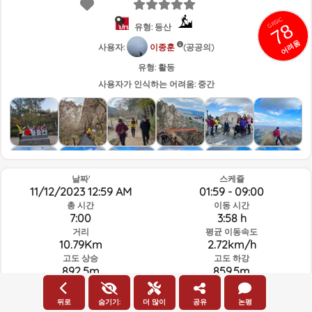
GRSIC
78
유형: 등산
어려움
사용자:
이종훈
(공공의)
유형:
활동
사용자가 인식하는 어려움:
중간
날짜'
스케쥴
11/12/2023 12:59 AM
01:59 - 09:00
총 시간
이동 시간
7:00
3:58 h
거리
평균 이동속도
10.79Km
2.72km/h
고도 상승
고도 하강
892.5m
859.5m
뒤로
숨기기:
더 많이
공유
논평
루트의 그날과 선택된 시간의 날씨