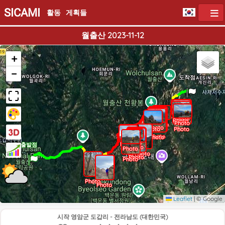
SICAMI
활동
게획들
월출산 2023-11-12
+
−
도착점
Photo
Photo
Photo
Photo
Photo
Photo
Photo
Photo
Photo
Photo
Photo
Photo
Photo
Photo
Photo
Photo
Photo
Photo
Photo
Photo
Photo
Photo
Photo
Photo
Photo
Photo
Photo
Photo
출발점
Photo
Photo
Photo
Photo
Photo
Photo
Photo
Photo
Photo
Photo
Photo
Photo
Leaflet
|
© Google
시작 영암군 도갑리 - 전라남도 (대한민국)