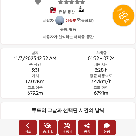
GRSIC
65
유형: 등산
중간
사용자:
이종훈
(공공의)
유형:
활동
사용자가 인식하는 어려움:
중간
날짜'
스케쥴
11/3/2023 12:52 AM
01:52 - 07:24
총 시간
이동 시간
5:31
3:28 h
거리
평균 이동속도
12.02Km
3.47km/h
고도 상승
고도 하강
679.2m
679.1m
루트의 그날과 선택된 시간의 날씨
00:00
뒤로
숨기기:
더 많이
공유
논평