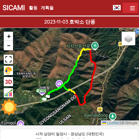
SICAMI
활동
게획들
2023-11-03 호박소 단풍
+
−
도착점
출발점
Leaflet
|
© Google
시작 삼양리 밀양시 - 경상남도 (대한민국)