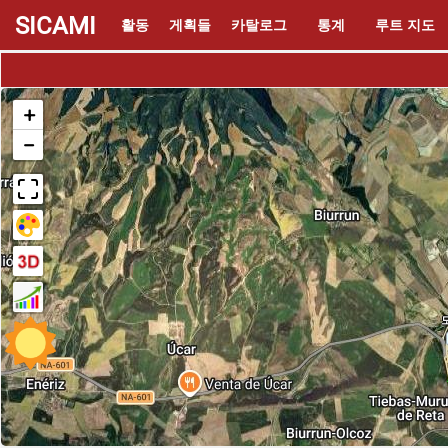
SICAMI
활동
게획들
카탈로그
통계
루트 지도
+
−