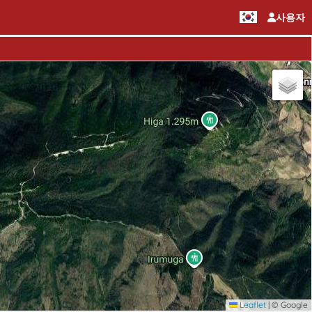
사용자
Leaflet
|
© Google