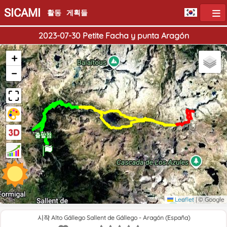
SICAMI
활동
게획들
2023-07-30 Petite Facha y punta Aragón
+
−
도착점
출발점
Leaflet
|
© Google
시작 Alto Gállego Sallent de Gállego - Aragón (España)