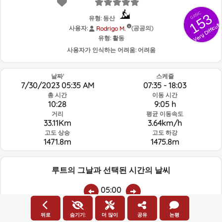
GRSIC
153
유형: 등산
Very Difficult
사용자:
(공공의)
Rodrigo M.
유형:
활동
사용자가 인식하는 어려움:
어려움
날짜'
스케쥴
7/30/2023 05:35 AM
07:35 - 18:03
총 시간
이동 시간
10:28
9:05 h
거리
평균 이동속도
33.11Km
3.64km/h
고도 상승
고도 하강
1471.8m
1475.8m
루트의 그날과 선택된 시간의 날씨
05:00
뒤로
숨기기:
더 많이
공유
논평
온도
비
평균 습도:
풍속:
풍향: