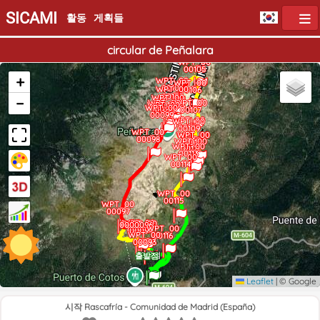
SICAMI
활동
게획들
circular de Peñalara
WPT_00
00105
+
WPT_00
WPT_00
00104
WPT_00
00106
00103
WPT_00
−
WPT_00
WPT_00
WPT_00
00102
WPT_00
00101
00107
00100
00099
WPT_00
WPT_00
00108
00109
WPT_00
WPT_00
WPT_00
00098
WPT_00
00110
00111
WPT_00
00112
00113
WPT_00
00114
WPT_00
00115
WPT_00
00097
WPT_00
WPT_00
0000096
WPT_00
00095
00094
WPT_00
00116
00093
도착점
출발점
Leaflet
|
© Google
시작 Rascafría - Comunidad de Madrid (España)