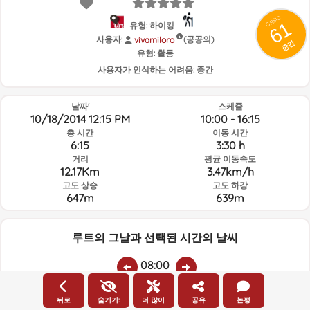
GRSIC
61
유형: 하이킹
사용자:
(공공의)
vivamiloro
중간
유형:
활동
사용자가 인식하는 어려움:
중간
날짜'
스케쥴
10/18/2014 12:15 PM
10:00 - 16:15
총 시간
이동 시간
6:15
3:30 h
거리
평균 이동속도
12.17Km
3.47km/h
고도 상승
고도 하강
647m
639m
루트의 그날과 선택된 시간의 날씨
08:00
뒤로
숨기기:
더 많이
공유
논평
온도
비
평균 습도:
풍속:
풍향: