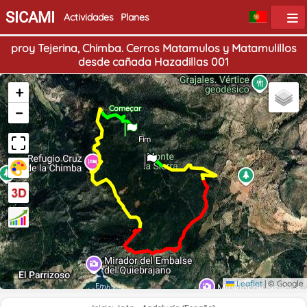
SICAMI
Actividades
Planes
proy Tejerina, Chimba. Cerros Matamulos y Matamulillos
desde cañada Hazadillas 001
+
−
Começar
Fim
Leaflet
|
© Google