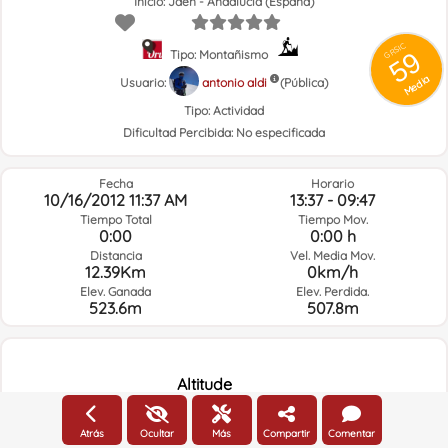
Inicio: Jaén - Andalucía (España)
GRSIC
59
Tipo: Montañismo
Media
Usuario:
antonio aldi
(Pública)
Tipo:
Actividad
Dificultad Percibida:
No especificada
Fecha
Horario
10/16/2012 11:37 AM
13:37 - 09:47
Tiempo Total
Tiempo Mov.
0:00
0:00 h
Distancia
Vel. Media Mov.
12.39Km
0km/h
Elev. Ganada
Elev. Perdida.
523.6m
507.8m
Altitude
Altitude
1200m
Atrás
Ocultar
Más
Compartir
Comentar