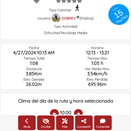
GRSIC
15
Tipo: Caminar
Muy Fácil
Usuario:
DOBREV
(Pública)
Tipo:
Actividad
Dificultad Percibida:
Media
Fecha
Horario
4/27/2024 10:13 AM
12:13 - 13:21
Tiempo Total
Tiempo Mov.
1:08
1:05 h
Distancia
Vel. Media Mov.
3.85Km
3.54km/h
Elev. Ganada
Elev. Perdida.
26.02m
695.96m
Clima del día de la ruta y hora seleccionada
10:00
Atrás
Ocultar
Más
Compartir
Comentar
Temp.:
Lluvia:
Humedad media:
Veloc. Viento:
Direcc. Viento: