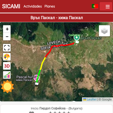
SICAMI
Actividades
Planes
Връх Паскал - хижа Паскал
+
−
Começar
Fim
Leaflet
|
© Google
Inicio: Пирдоп Софийска - (Bulgaria)