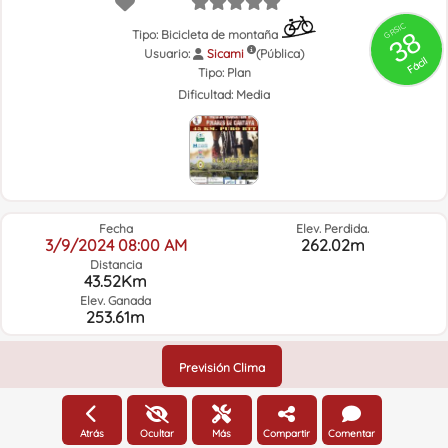
GRSIC
38
Tipo: Bicicleta de montaña
Usuario:
Sicami
(Pública)
Fácil
Tipo:
Plan
Dificultad:
Media
Fecha
Elev. Perdida.
3/9/2024 08:00 AM
262.02m
Distancia
43.52Km
Elev. Ganada
253.61m
Previsión Clima
Atrás
Ocultar
Más
Compartir
Comentar
Altitude