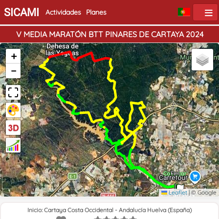
SICAMI
Actividades
Planes
V MEDIA MARATÓN BTT PINARES DE CARTAYA 2024
+
−
Começar
Fim
Leaflet
|
© Google
Inicio: Cartaya Costa Occidental - Andalucía Huelva (España)