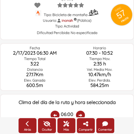
GRSIC
57
Tipo: Bicicleta de montaña
Media
Usuario:
inonah
(Pública)
Tipo:
Actividad
Dificultad Percibida:
No especificada
Fecha
Horario
2/17/2023 06:30 AM
07:30 - 10:52
Tiempo Total
Tiempo Mov.
3:22
2:35 h
Distancia
Vel. Media Mov.
27.17Km
10.47km/h
Elev. Ganada
Elev. Perdida.
600.5m
584.25m
Clima del día de la ruta y hora seleccionada
06:00
Atrás
Ocultar
Más
Compartir
Comentar
Temp.:
Lluvia:
Humedad media:
Veloc. Viento:
Direcc. Viento: