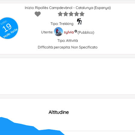
Esquerra
dreta
dreta
Inizio: Ripollès Campdevànol - Catalunya (Espanya)
GRSIC
19
Tipo: Trekking
Molto facile
Utente:
sylvia
(Pubblico)
Tipo:
Attività
Difficoltà percepita:
Non Specificato
Altitudine