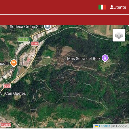
Utente
Leaflet
|
© Google