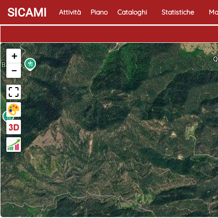
SICAMI
Attività
Piano
Cataloghi
Statistiche
Ma
+
−