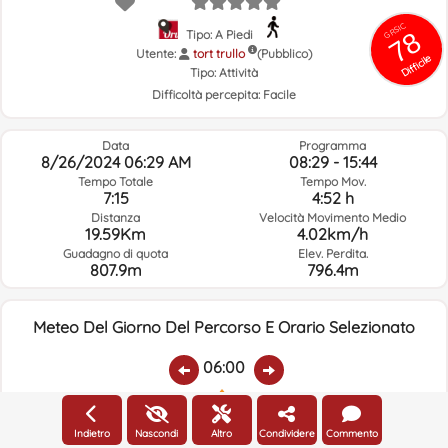
GRSIC
78
Tipo: A Piedi
Utente:
tort trullo
(Pubblico)
Difficile
Tipo:
Attività
Difficoltà percepita:
Facile
Data
Programma
8/26/2024 06:29 AM
08:29 - 15:44
Tempo Totale
Tempo Mov.
7:15
4:52 h
Distanza
Velocità Movimento Medio
19.59Km
4.02km/h
Guadagno di quota
Elev. Perdita.
807.9m
796.4m
Meteo Del Giorno Del Percorso E Orario Selezionato
06:00
Temp.:
Piovere:
Umidità Media:
Velocità Vento:
Indirizzo Vento:
Indietro
Nascondi
Altro
Condividere
Commento
11.1ºC
0
99%
4km/h