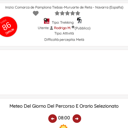
Inizio: Comarca de Pamplona Tiebas-Muruarte de Reta - Navarra (España)
GRSIC
86
Tipo: Trekking
Utente:
Rodrigo M.
(Pubblico)
Difficile
Tipo:
Attività
Difficoltà percepita:
Metà
Meteo Del Giorno Del Percorso E Orario Selezionato
08:00