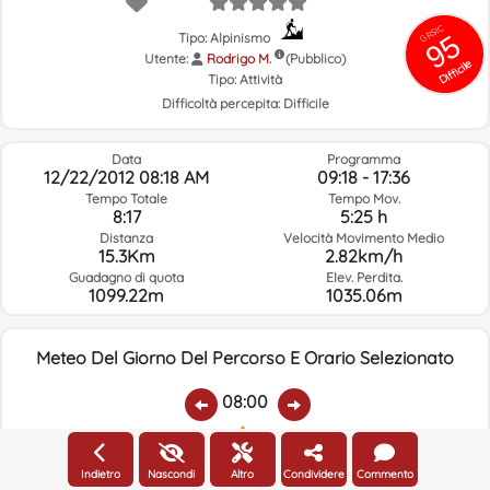
GRSIC
95
Tipo: Alpinismo
Utente:
Rodrigo M.
(Pubblico)
Difficile
Tipo:
Attività
Difficoltà percepita:
Difficile
Data
Programma
12/22/2012 08:18 AM
09:18 - 17:36
Tempo Totale
Tempo Mov.
8:17
5:25 h
Distanza
Velocità Movimento Medio
15.3Km
2.82km/h
Guadagno di quota
Elev. Perdita.
1099.22m
1035.06m
Meteo Del Giorno Del Percorso E Orario Selezionato
08:00
Temp.:
Piovere:
Umidità Media:
Velocità Vento:
Indirizzo Vento:
Indietro
Nascondi
Altro
Condividere
Commento
2.8ºC
0
84%
6.8km/h