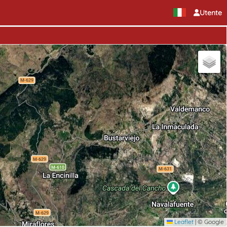
Utente
Leaflet
|
© Google