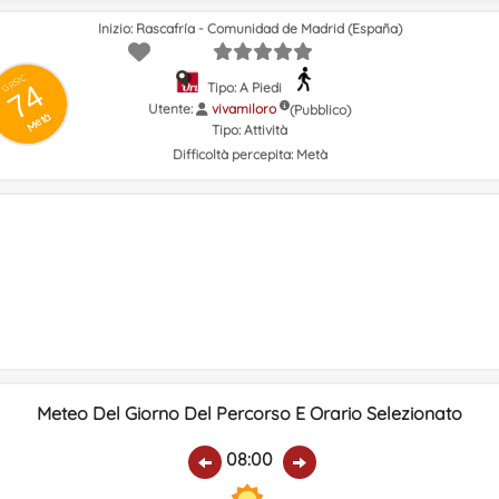
Inizio: Rascafría - Comunidad de Madrid (España)
GRSIC
74
Tipo: A Piedi
Utente:
vivamiloro
(Pubblico)
Metà
Tipo:
Attività
Difficoltà percepita:
Metà
Meteo Del Giorno Del Percorso E Orario Selezionato
08:00